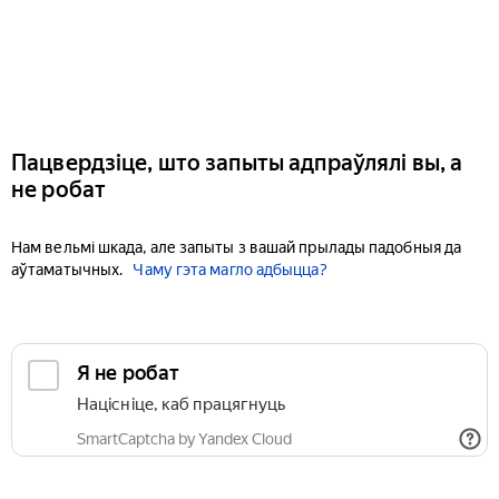
Пацвердзіце, што запыты адпраўлялі вы, а
не робат
Нам вельмі шкада, але запыты з вашай прылады падобныя да
аўтаматычных.
Чаму гэта магло адбыцца?
Я не робат
Націсніце, каб працягнуць
SmartCaptcha by Yandex Cloud