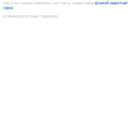
Калі ў вас узніклі праблемы, калі ласка, скарыстайце
формай зваротнай
сувязі
9179646820979214468
:
1786054838