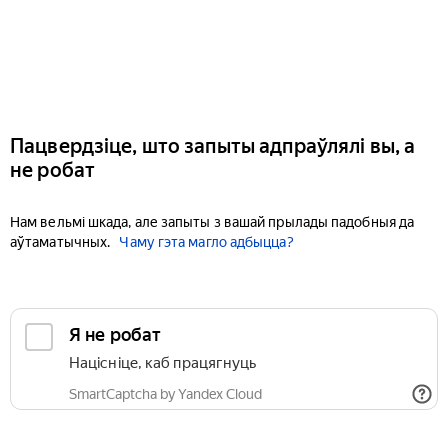
Пацвердзіце, што запыты адпраўлялі вы, а
не робат
Нам вельмі шкада, але запыты з вашай прылады падобныя да
аўтаматычных.
Чаму гэта магло адбыцца?
Я не робат
Націсніце, каб працягнуць
SmartCaptcha by Yandex Cloud