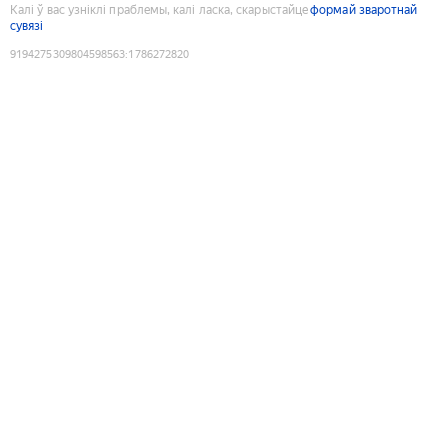
Калі ў вас узніклі праблемы, калі ласка, скарыстайце
формай зваротнай
сувязі
9194275309804598563
:
1786272820