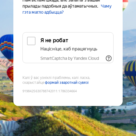
Нам вельмі шкада, але запыты з вашай
прылады падобныя да аўтаматычных.
Чаму
гэта магло адбыцца?
Я не робат
Націсніце, каб працягнуць
SmartCaptcha by Yandex Cloud
Калі ў вас узніклі праблемы, калі ласка,
скарыстайце
формай зваротнай сувязі
9198425630788742011
:
1786334664