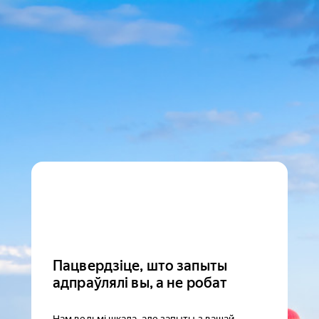
Пацвердзіце, што запыты
адпраўлялі вы, а не робат