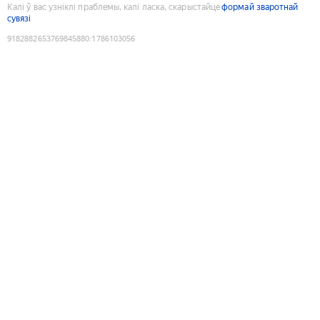
Калі ў вас узніклі праблемы, калі ласка, скарыстайце
формай зваротнай
сувязі
9182882653769845880
:
1786103056