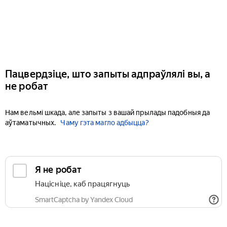
Пацвердзіце, што запыты адпраўлялі вы, а
не робат
Нам вельмі шкада, але запыты з вашай прылады падобныя да
аўтаматычных.
Чаму гэта магло адбыцца?
Я не робат
Націсніце, каб працягнуць
SmartCaptcha by Yandex Cloud