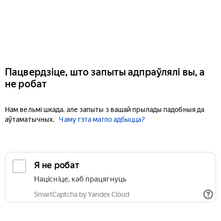
Пацвердзіце, што запыты адпраўлялі вы, а
не робат
Нам вельмі шкада, але запыты з вашай прылады падобныя да
аўтаматычных.
Чаму гэта магло адбыцца?
Я не робат
Націсніце, каб працягнуць
SmartCaptcha by Yandex Cloud