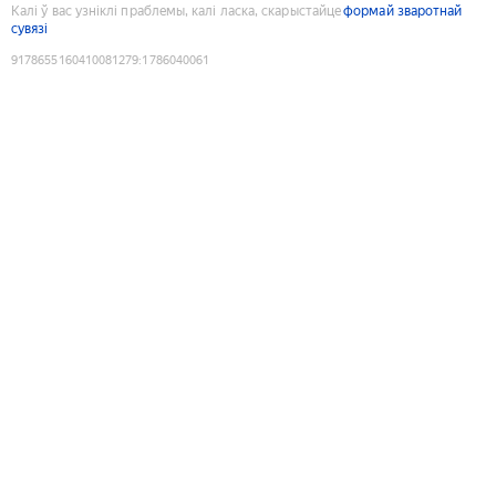
Калі ў вас узніклі праблемы, калі ласка, скарыстайце
формай зваротнай
сувязі
9178655160410081279
:
1786040061