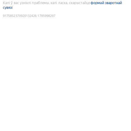
Калі ў вас узніклі праблемы, калі ласка, скарыстайце
формай зваротнай
сувязі
9175852370920132426
:
1785998297