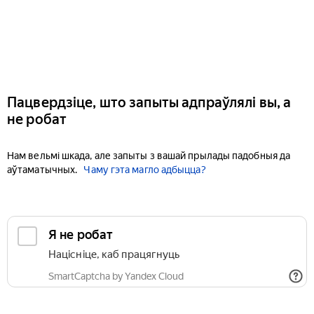
Пацвердзіце, што запыты адпраўлялі вы, а
не робат
Нам вельмі шкада, але запыты з вашай прылады падобныя да
аўтаматычных.
Чаму гэта магло адбыцца?
Я не робат
Націсніце, каб працягнуць
SmartCaptcha by Yandex Cloud