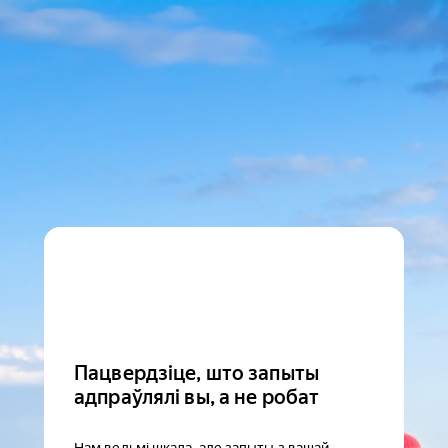
Пацвердзіце, што запыты
адпраўлялі вы, а не робат