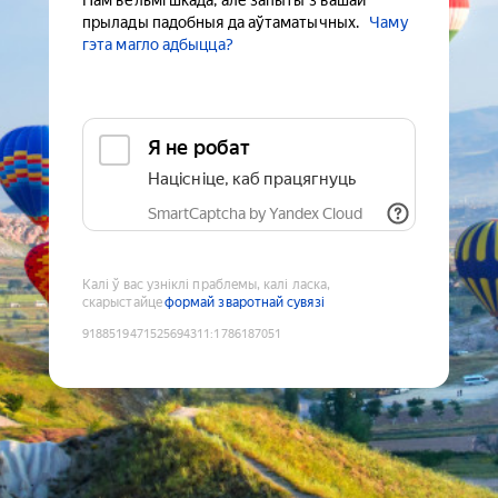
Нам вельмі шкада, але запыты з вашай
прылады падобныя да аўтаматычных.
Чаму
гэта магло адбыцца?
Я не робат
Націсніце, каб працягнуць
SmartCaptcha by Yandex Cloud
Калі ў вас узніклі праблемы, калі ласка,
скарыстайце
формай зваротнай сувязі
9188519471525694311
:
1786187051