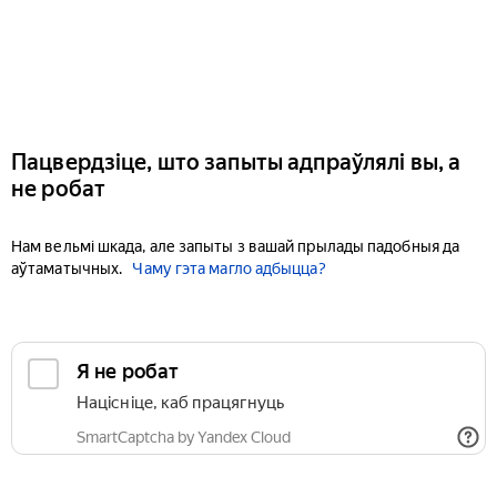
Пацвердзіце, што запыты адпраўлялі вы, а
не робат
Нам вельмі шкада, але запыты з вашай прылады падобныя да
аўтаматычных.
Чаму гэта магло адбыцца?
Я не робат
Націсніце, каб працягнуць
SmartCaptcha by Yandex Cloud