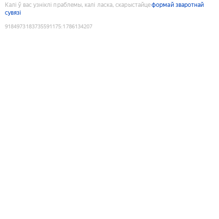
Калі ў вас узніклі праблемы, калі ласка, скарыстайце
формай зваротнай
сувязі
9184973183735591175
:
1786134207