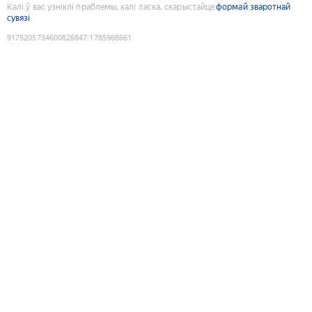
Калі ў вас узніклі праблемы, калі ласка, скарыстайце
формай зваротнай
сувязі
9175205734600826847
:
1785988661