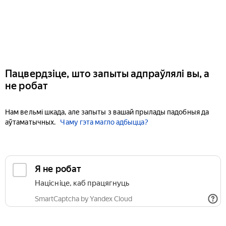
Пацвердзіце, што запыты адпраўлялі вы, а
не робат
Нам вельмі шкада, але запыты з вашай прылады падобныя да
аўтаматычных.
Чаму гэта магло адбыцца?
Я не робат
Націсніце, каб працягнуць
SmartCaptcha by Yandex Cloud