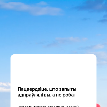
Пацвердзіце, што запыты
адпраўлялі вы, а не робат