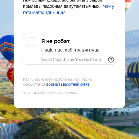
Нам вельмі шкада, але запыты з вашай
прылады падобныя да аўтаматычных.
Чаму
гэта магло адбыцца?
Я не робат
Націсніце, каб працягнуць
SmartCaptcha by Yandex Cloud
Калі ў вас узніклі праблемы, калі ласка,
скарыстайце
формай зваротнай сувязі
9182574765079796219
:
1786098468