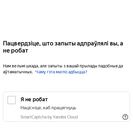
Пацвердзіце, што запыты адпраўлялі вы, а
не робат
Нам вельмі шкада, але запыты з вашай прылады падобныя да
аўтаматычных.
Чаму гэта магло адбыцца?
Я не робат
Націсніце, каб працягнуць
SmartCaptcha by Yandex Cloud