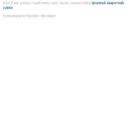
Калі ў вас узніклі праблемы, калі ласка, скарыстайце
формай зваротнай
сувязі
9188086638747356389
:
1786180601