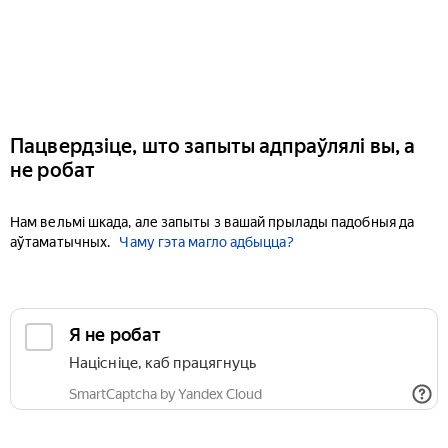
Пацвердзіце, што запыты адпраўлялі вы, а
не робат
Нам вельмі шкада, але запыты з вашай прылады падобныя да
аўтаматычных.
Чаму гэта магло адбыцца?
Я не робат
Націсніце, каб працягнуць
SmartCaptcha by Yandex Cloud