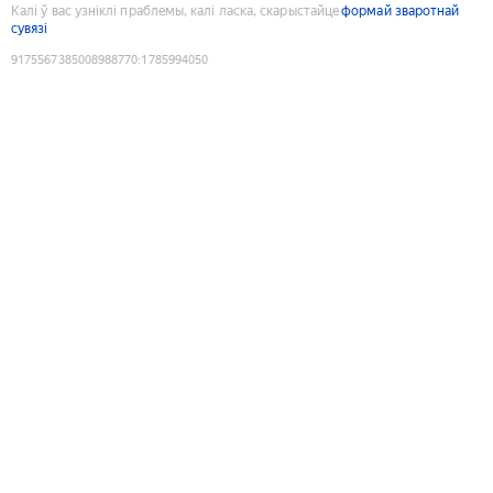
Калі ў вас узніклі праблемы, калі ласка, скарыстайце
формай зваротнай
сувязі
9175567385008988770
:
1785994050