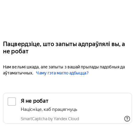
Пацвердзіце, што запыты адпраўлялі вы, а
не робат
Нам вельмі шкада, але запыты з вашай прылады падобныя да
аўтаматычных.
Чаму гэта магло адбыцца?
Я не робат
Націсніце, каб працягнуць
SmartCaptcha by Yandex Cloud