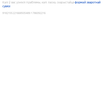
Калі ў вас узніклі праблемы, калі ласка, скарыстайце
формай зваротнай
сувязі
9182155221668505489
:
1786092216