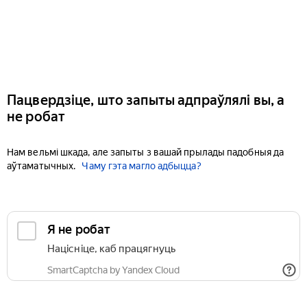
Пацвердзіце, што запыты адпраўлялі вы, а
не робат
Нам вельмі шкада, але запыты з вашай прылады падобныя да
аўтаматычных.
Чаму гэта магло адбыцца?
Я не робат
Націсніце, каб працягнуць
SmartCaptcha by Yandex Cloud