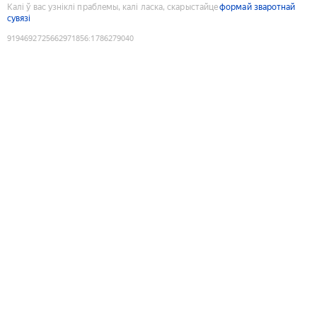
Калі ў вас узніклі праблемы, калі ласка, скарыстайце
формай зваротнай
сувязі
9194692725662971856
:
1786279040