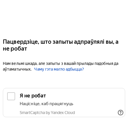
Пацвердзіце, што запыты адпраўлялі вы, а
не робат
Нам вельмі шкада, але запыты з вашай прылады падобныя да
аўтаматычных.
Чаму гэта магло адбыцца?
Я не робат
Націсніце, каб працягнуць
SmartCaptcha by Yandex Cloud