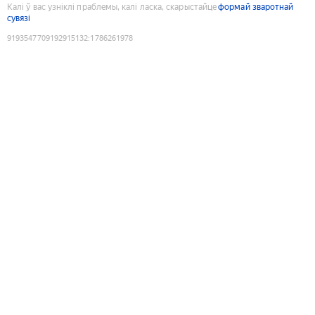
Калі ў вас узніклі праблемы, калі ласка, скарыстайце
формай зваротнай
сувязі
9193547709192915132
:
1786261978