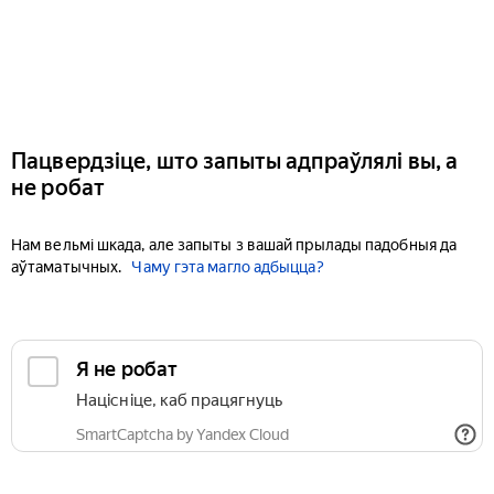
Пацвердзіце, што запыты адпраўлялі вы, а
не робат
Нам вельмі шкада, але запыты з вашай прылады падобныя да
аўтаматычных.
Чаму гэта магло адбыцца?
Я не робат
Націсніце, каб працягнуць
SmartCaptcha by Yandex Cloud