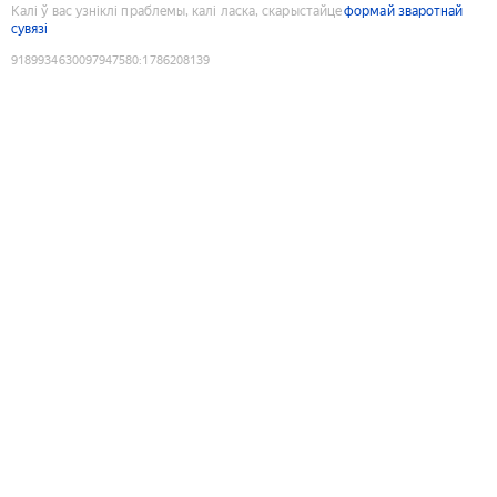
Калі ў вас узніклі праблемы, калі ласка, скарыстайце
формай зваротнай
сувязі
9189934630097947580
:
1786208139