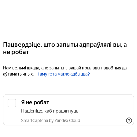
Пацвердзіце, што запыты адпраўлялі вы, а
не робат
Нам вельмі шкада, але запыты з вашай прылады падобныя да
аўтаматычных.
Чаму гэта магло адбыцца?
Я не робат
Націсніце, каб працягнуць
SmartCaptcha by Yandex Cloud