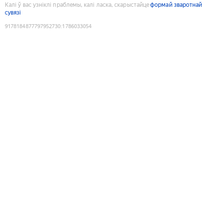
Калі ў вас узніклі праблемы, калі ласка, скарыстайце
формай зваротнай
сувязі
9178184877797952730
:
1786033054