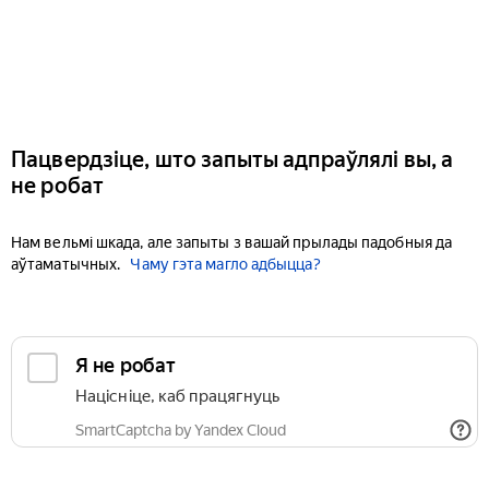
Пацвердзіце, што запыты адпраўлялі вы, а
не робат
Нам вельмі шкада, але запыты з вашай прылады падобныя да
аўтаматычных.
Чаму гэта магло адбыцца?
Я не робат
Націсніце, каб працягнуць
SmartCaptcha by Yandex Cloud