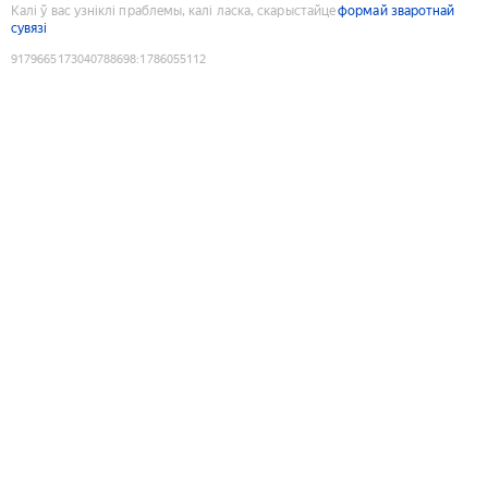
Калі ў вас узніклі праблемы, калі ласка, скарыстайце
формай зваротнай
сувязі
9179665173040788698
:
1786055112