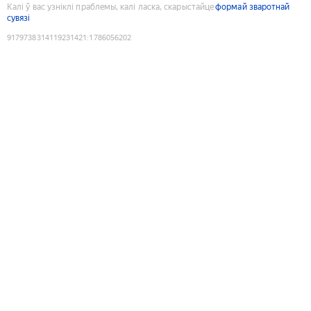
Калі ў вас узніклі праблемы, калі ласка, скарыстайце
формай зваротнай
сувязі
9179738314119231421
:
1786056202