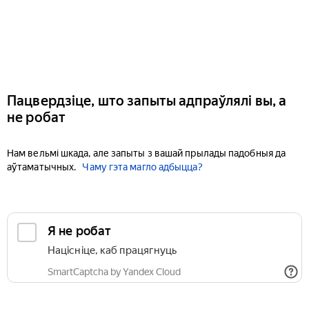
Пацвердзіце, што запыты адпраўлялі вы, а
не робат
Нам вельмі шкада, але запыты з вашай прылады падобныя да
аўтаматычных.
Чаму гэта магло адбыцца?
Я не робат
Націсніце, каб працягнуць
SmartCaptcha by Yandex Cloud