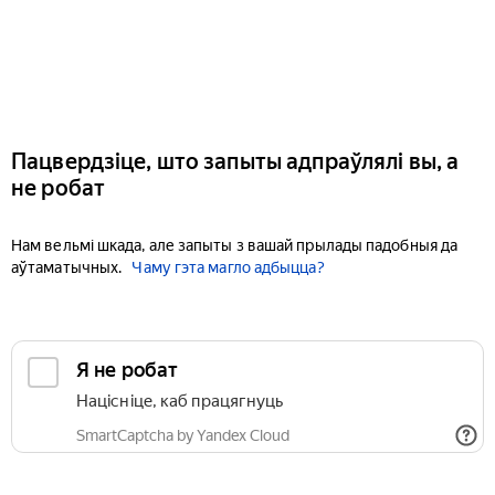
Пацвердзіце, што запыты адпраўлялі вы, а
не робат
Нам вельмі шкада, але запыты з вашай прылады падобныя да
аўтаматычных.
Чаму гэта магло адбыцца?
Я не робат
Націсніце, каб працягнуць
SmartCaptcha by Yandex Cloud