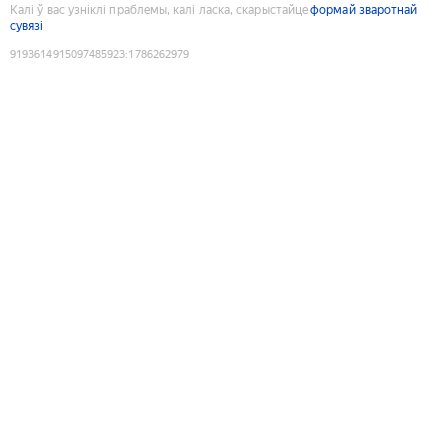
Калі ў вас узніклі праблемы, калі ласка, скарыстайце
формай зваротнай
сувязі
9193614915097485923
:
1786262979