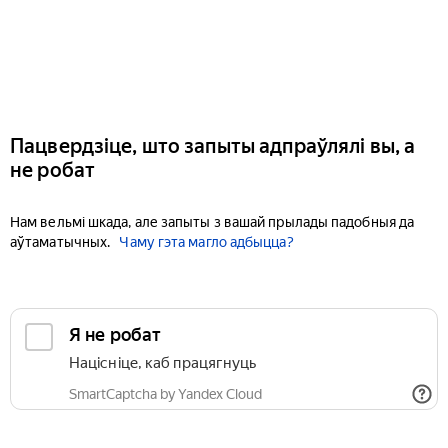
Пацвердзіце, што запыты адпраўлялі вы, а
не робат
Нам вельмі шкада, але запыты з вашай прылады падобныя да
аўтаматычных.
Чаму гэта магло адбыцца?
Я не робат
Націсніце, каб працягнуць
SmartCaptcha by Yandex Cloud