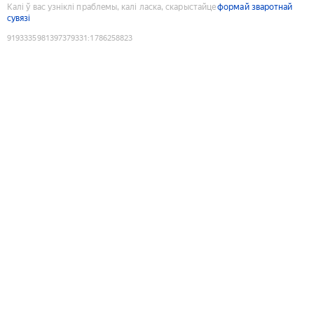
Калі ў вас узніклі праблемы, калі ласка, скарыстайце
формай зваротнай
сувязі
9193335981397379331
:
1786258823