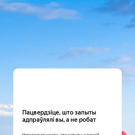
Пацвердзіце, што запыты
адпраўлялі вы, а не робат