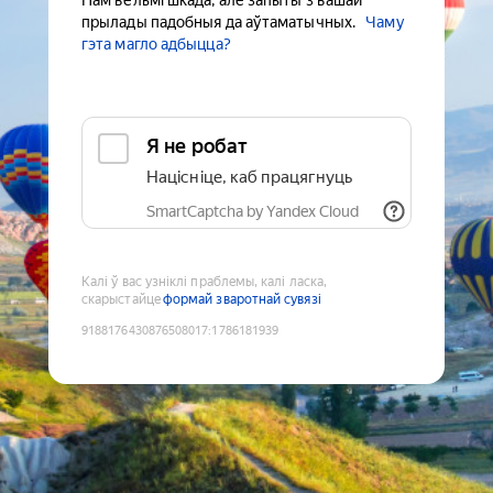
Нам вельмі шкада, але запыты з вашай
прылады падобныя да аўтаматычных.
Чаму
гэта магло адбыцца?
Я не робат
Націсніце, каб працягнуць
SmartCaptcha by Yandex Cloud
Калі ў вас узніклі праблемы, калі ласка,
скарыстайце
формай зваротнай сувязі
9188176430876508017
:
1786181939