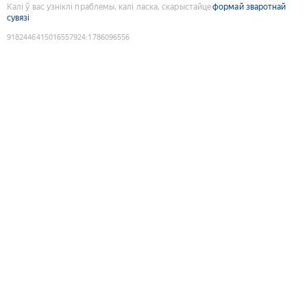
Калі ў вас узніклі праблемы, калі ласка, скарыстайце
формай зваротнай
сувязі
9182446415016557924
:
1786096556