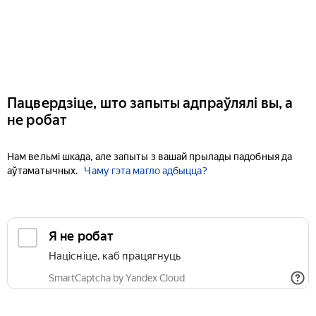
Пацвердзіце, што запыты адпраўлялі вы, а
не робат
Нам вельмі шкада, але запыты з вашай прылады падобныя да
аўтаматычных.
Чаму гэта магло адбыцца?
Я не робат
Націсніце, каб працягнуць
SmartCaptcha by Yandex Cloud