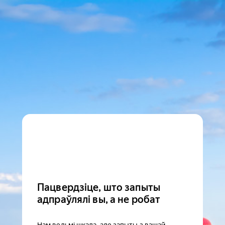
Пацвердзіце, што запыты
адпраўлялі вы, а не робат