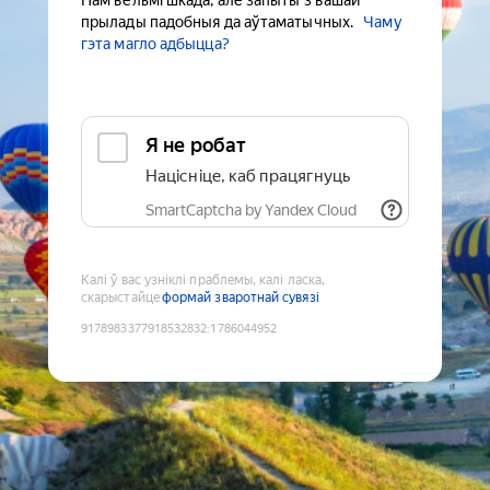
Нам вельмі шкада, але запыты з вашай
прылады падобныя да аўтаматычных.
Чаму
гэта магло адбыцца?
Я не робат
Націсніце, каб працягнуць
SmartCaptcha by Yandex Cloud
Калі ў вас узніклі праблемы, калі ласка,
скарыстайце
формай зваротнай сувязі
9178983377918532832
:
1786044952