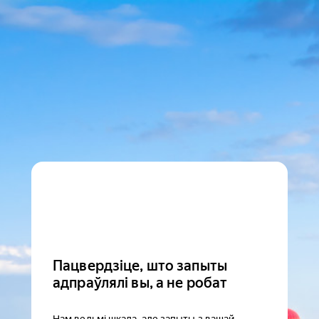
Пацвердзіце, што запыты
адпраўлялі вы, а не робат