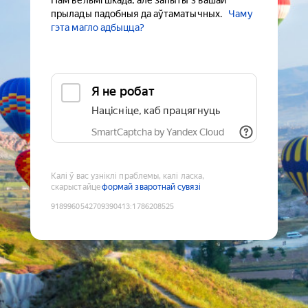
Нам вельмі шкада, але запыты з вашай
прылады падобныя да аўтаматычных.
Чаму
гэта магло адбыцца?
Я не робат
Націсніце, каб працягнуць
SmartCaptcha by Yandex Cloud
Калі ў вас узніклі праблемы, калі ласка,
скарыстайце
формай зваротнай сувязі
9189960542709390413
:
1786208525