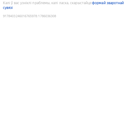
Калі ў вас узніклі праблемы, калі ласка, скарыстайце
формай зваротнай
сувязі
9178403246016765978
:
1786036308