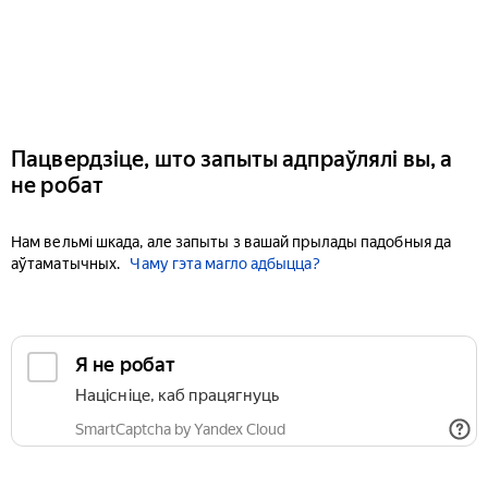
Пацвердзіце, што запыты адпраўлялі вы, а
не робат
Нам вельмі шкада, але запыты з вашай прылады падобныя да
аўтаматычных.
Чаму гэта магло адбыцца?
Я не робат
Націсніце, каб працягнуць
SmartCaptcha by Yandex Cloud