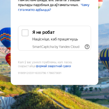
Нам вельмі шкада, але запыты з вашай
прылады падобныя да аўтаматычных.
Чаму
гэта магло адбыцца?
Я не робат
Націсніце, каб працягнуць
SmartCaptcha by Yandex Cloud
Калі ў вас узніклі праблемы, калі ласка,
скарыстайце
формай зваротнай сувязі
9180912033116333796
:
1786073691