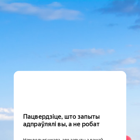
Пацвердзіце, што запыты
адпраўлялі вы, а не робат