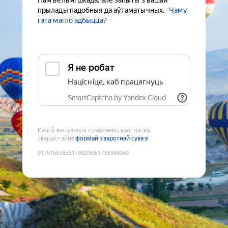
Нам вельмі шкада, але запыты з вашай
прылады падобныя да аўтаматычных.
Чаму
гэта магло адбыцца?
Я не робат
Націсніце, каб працягнуць
SmartCaptcha by Yandex Cloud
Калі ў вас узніклі праблемы, калі ласка,
скарыстайце
формай зваротнай сувязі
9175165383517982063
:
1785988060