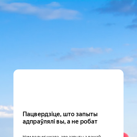
Пацвердзіце, што запыты
адпраўлялі вы, а не робат