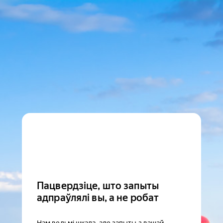
Пацвердзіце, што запыты
адпраўлялі вы, а не робат