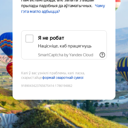
Нам вельмі шкада, але запыты з вашай
прылады падобныя да аўтаматычных.
Чаму
гэта магло адбыцца?
Я не робат
Націсніце, каб працягнуць
SmartCaptcha by Yandex Cloud
Калі ў вас узніклі праблемы, калі ласка,
скарыстайце
формай зваротнай сувязі
9189043623765675414
:
1786194862