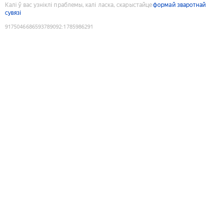
Калі ў вас узніклі праблемы, калі ласка, скарыстайце
формай зваротнай
сувязі
9175046686593789092
:
1785986291