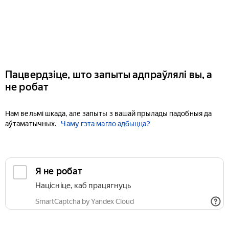
Пацвердзіце, што запыты адпраўлялі вы, а
не робат
Нам вельмі шкада, але запыты з вашай прылады падобныя да
аўтаматычных.
Чаму гэта магло адбыцца?
Я не робат
Націсніце, каб працягнуць
SmartCaptcha by Yandex Cloud