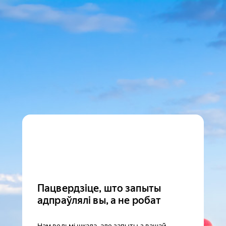
Пацвердзіце, што запыты
адпраўлялі вы, а не робат