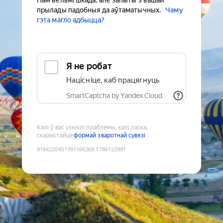
Нам вельмі шкада, але запыты з вашай
прылады падобныя да аўтаматычных.
Чаму
гэта магло адбыцца?
Я не робат
Націсніце, каб працягнуць
SmartCaptcha by Yandex Cloud
Калі ў вас узніклі праблемы, калі ласка,
скарыстайце
формай зваротнай сувязі
9184220451391166269
:
1786122991