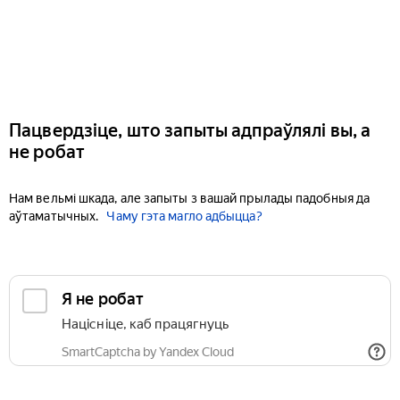
Пацвердзіце, што запыты адпраўлялі вы, а
не робат
Нам вельмі шкада, але запыты з вашай прылады падобныя да
аўтаматычных.
Чаму гэта магло адбыцца?
Я не робат
Націсніце, каб працягнуць
SmartCaptcha by Yandex Cloud