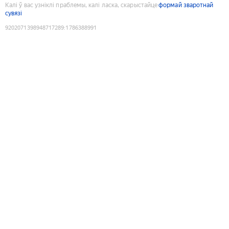
Калі ў вас узніклі праблемы, калі ласка, скарыстайце
формай зваротнай
сувязі
9202071398948717289
:
1786388991