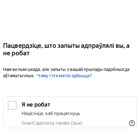
Пацвердзіце, што запыты адпраўлялі вы, а
не робат
Нам вельмі шкада, але запыты з вашай прылады падобныя да
аўтаматычных.
Чаму гэта магло адбыцца?
Я не робат
Націсніце, каб працягнуць
SmartCaptcha by Yandex Cloud