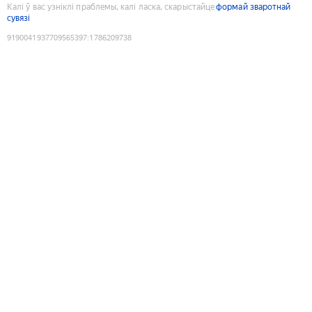
Калі ў вас узніклі праблемы, калі ласка, скарыстайце
формай зваротнай
сувязі
9190041937709565397
:
1786209738