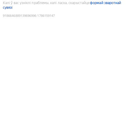
Калі ў вас узніклі праблемы, калі ласка, скарыстайце
формай зваротнай
сувязі
9186646889139696996
:
1786159147