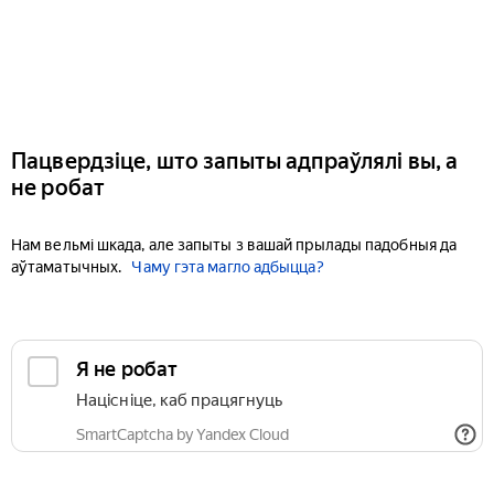
Пацвердзіце, што запыты адпраўлялі вы, а
не робат
Нам вельмі шкада, але запыты з вашай прылады падобныя да
аўтаматычных.
Чаму гэта магло адбыцца?
Я не робат
Націсніце, каб працягнуць
SmartCaptcha by Yandex Cloud