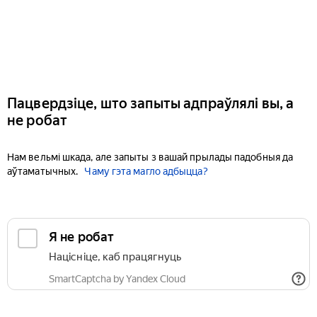
Пацвердзіце, што запыты адпраўлялі вы, а
не робат
Нам вельмі шкада, але запыты з вашай прылады падобныя да
аўтаматычных.
Чаму гэта магло адбыцца?
Я не робат
Націсніце, каб працягнуць
SmartCaptcha by Yandex Cloud