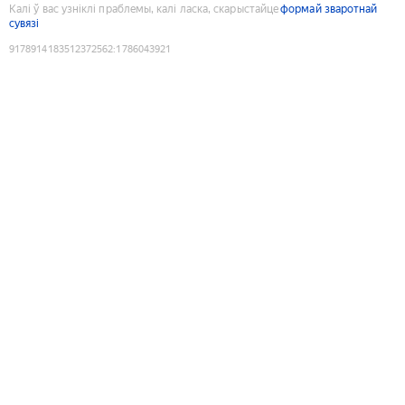
Калі ў вас узніклі праблемы, калі ласка, скарыстайце
формай зваротнай
сувязі
9178914183512372562
:
1786043921