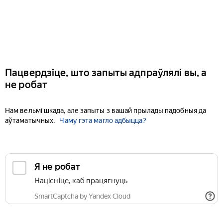
Пацвердзіце, што запыты адпраўлялі вы, а
не робат
Нам вельмі шкада, але запыты з вашай прылады падобныя да
аўтаматычных.
Чаму гэта магло адбыцца?
Я не робат
Націсніце, каб працягнуць
SmartCaptcha by Yandex Cloud