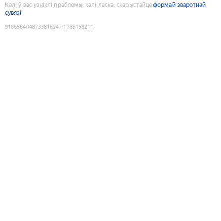
Калі ў вас узніклі праблемы, калі ласка, скарыстайце
формай зваротнай
сувязі
9186584048733816247
:
1786158211