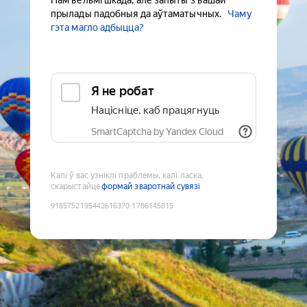
Нам вельмі шкада, але запыты з вашай
прылады падобныя да аўтаматычных.
Чаму
гэта магло адбыцца?
Я не робат
Націсніце, каб працягнуць
SmartCaptcha by Yandex Cloud
Калі ў вас узніклі праблемы, калі ласка,
скарыстайце
формай зваротнай сувязі
9185752195442616370
:
1786145815