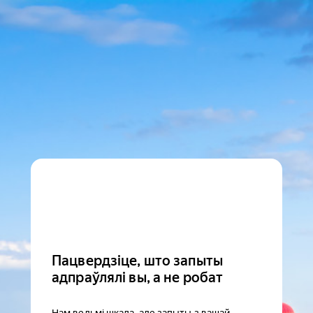
Пацвердзіце, што запыты
адпраўлялі вы, а не робат