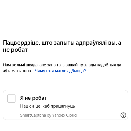
Пацвердзіце, што запыты адпраўлялі вы, а
не робат
Нам вельмі шкада, але запыты з вашай прылады падобныя да
аўтаматычных.
Чаму гэта магло адбыцца?
Я не робат
Націсніце, каб працягнуць
SmartCaptcha by Yandex Cloud