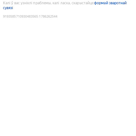
Калі ў вас узніклі праблемы, калі ласка, скарыстайце
формай зваротнай
сувязі
9193585710930483565
:
1786262544