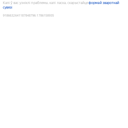
Калі ў вас узніклі праблемы, калі ласка, скарыстайце
формай зваротнай
сувязі
9186632641187848796
:
1786158935