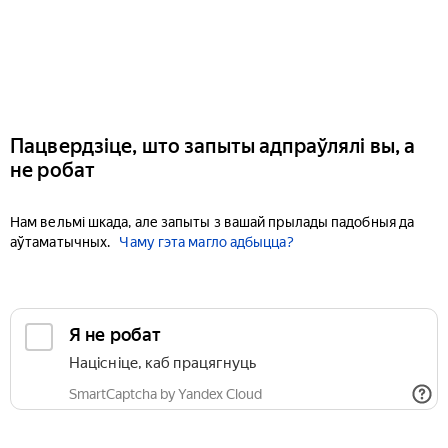
Пацвердзіце, што запыты адпраўлялі вы, а
не робат
Нам вельмі шкада, але запыты з вашай прылады падобныя да
аўтаматычных.
Чаму гэта магло адбыцца?
Я не робат
Націсніце, каб працягнуць
SmartCaptcha by Yandex Cloud