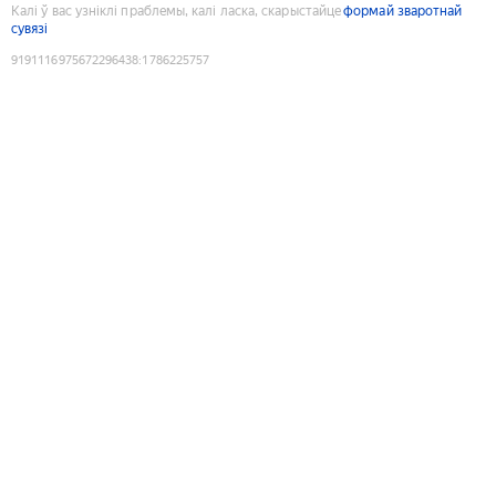
Калі ў вас узніклі праблемы, калі ласка, скарыстайце
формай зваротнай
сувязі
9191116975672296438
:
1786225757