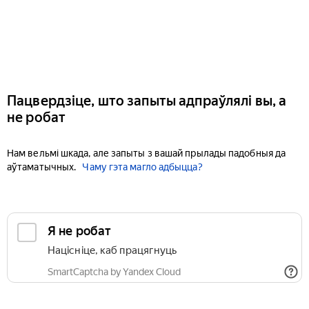
Пацвердзіце, што запыты адпраўлялі вы, а
не робат
Нам вельмі шкада, але запыты з вашай прылады падобныя да
аўтаматычных.
Чаму гэта магло адбыцца?
Я не робат
Націсніце, каб працягнуць
SmartCaptcha by Yandex Cloud