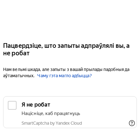
Пацвердзіце, што запыты адпраўлялі вы, а
не робат
Нам вельмі шкада, але запыты з вашай прылады падобныя да
аўтаматычных.
Чаму гэта магло адбыцца?
Я не робат
Націсніце, каб працягнуць
SmartCaptcha by Yandex Cloud