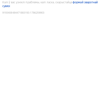
Калі ў вас узніклі праблемы, калі ласка, скарыстайце
формай зваротнай
сувязі
9193408484471883193
:
1786259903