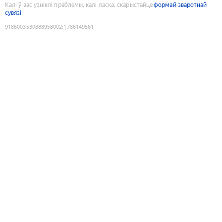
Калі ў вас узніклі праблемы, калі ласка, скарыстайце
формай зваротнай
сувязі
9186003530888958002
:
1786149561