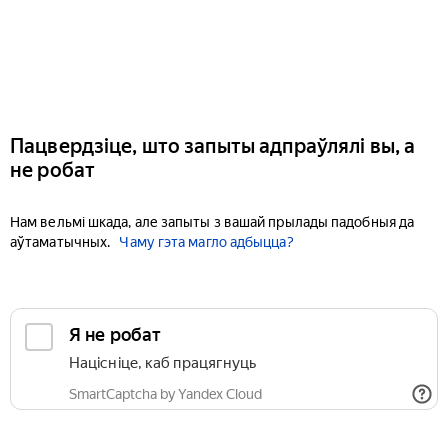
Пацвердзіце, што запыты адпраўлялі вы, а
не робат
Нам вельмі шкада, але запыты з вашай прылады падобныя да
аўтаматычных.
Чаму гэта магло адбыцца?
Я не робат
Націсніце, каб працягнуць
SmartCaptcha by Yandex Cloud