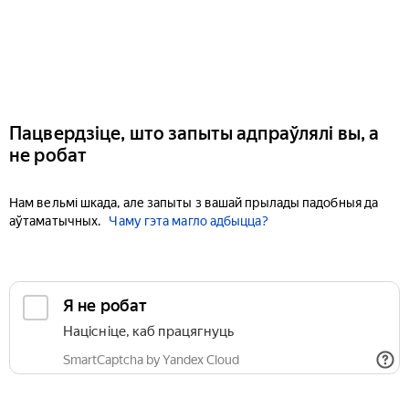
Пацвердзіце, што запыты адпраўлялі вы, а
не робат
Нам вельмі шкада, але запыты з вашай прылады падобныя да
аўтаматычных.
Чаму гэта магло адбыцца?
Я не робат
Націсніце, каб працягнуць
SmartCaptcha by Yandex Cloud