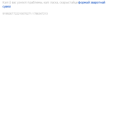
Калі ў вас узніклі праблемы, калі ласка, скарыстайце
формай зваротнай
сувязі
9199267722210070271
:
1786347213