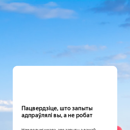
Пацвердзіце, што запыты
адпраўлялі вы, а не робат