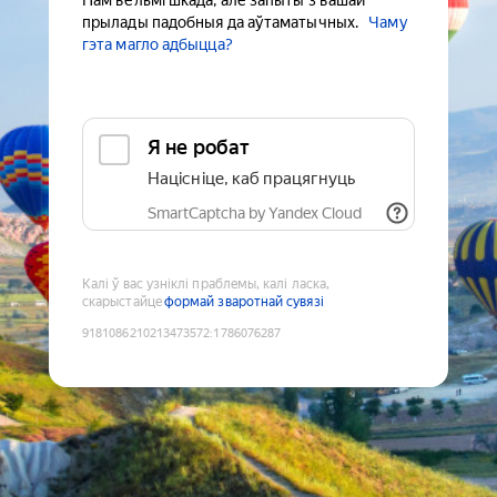
Нам вельмі шкада, але запыты з вашай
прылады падобныя да аўтаматычных.
Чаму
гэта магло адбыцца?
Я не робат
Націсніце, каб працягнуць
SmartCaptcha by Yandex Cloud
Калі ў вас узніклі праблемы, калі ласка,
скарыстайце
формай зваротнай сувязі
9181086210213473572
:
1786076287