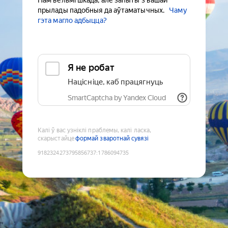
Нам вельмі шкада, але запыты з вашай
прылады падобныя да аўтаматычных.
Чаму
гэта магло адбыцца?
Я не робат
Націсніце, каб працягнуць
SmartCaptcha by Yandex Cloud
Калі ў вас узніклі праблемы, калі ласка,
скарыстайце
формай зваротнай сувязі
9182324273795856737
:
1786094735