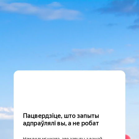
Пацвердзіце, што запыты
адпраўлялі вы, а не робат