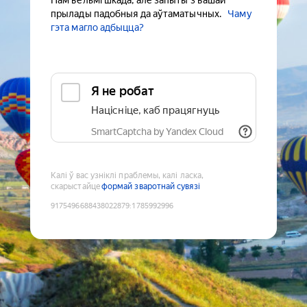
Нам вельмі шкада, але запыты з вашай
прылады падобныя да аўтаматычных.
Чаму
гэта магло адбыцца?
Я не робат
Націсніце, каб працягнуць
SmartCaptcha by Yandex Cloud
Калі ў вас узніклі праблемы, калі ласка,
скарыстайце
формай зваротнай сувязі
9175496688438022879
:
1785992996