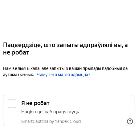
Пацвердзіце, што запыты адпраўлялі вы, а
не робат
Нам вельмі шкада, але запыты з вашай прылады падобныя да
аўтаматычных.
Чаму гэта магло адбыцца?
Я не робат
Націсніце, каб працягнуць
SmartCaptcha by Yandex Cloud