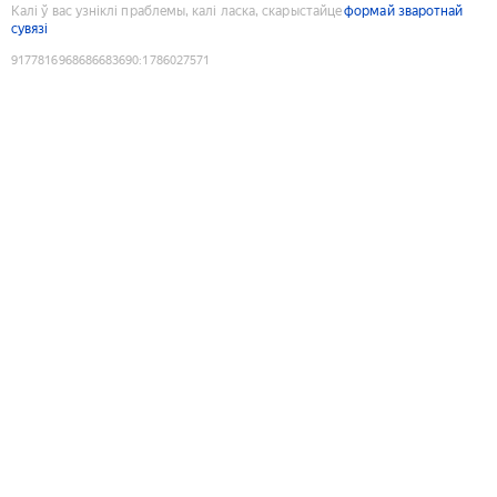
Калі ў вас узніклі праблемы, калі ласка, скарыстайце
формай зваротнай
сувязі
9177816968686683690
:
1786027571