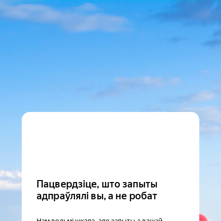
Пацвердзіце, што запыты
адпраўлялі вы, а не робат