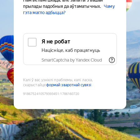
Нам вельмі шкада, але запыты з вашай
прылады падобныя да аўтаматычных.
Чаму
гэта магло адбыцца?
Я не робат
Націсніце, каб працягнуць
SmartCaptcha by Yandex Cloud
Калі ў вас узніклі праблемы, калі ласка,
скарыстайце
формай зваротнай сувязі
9186752410579393451
:
1786160720