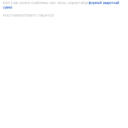
Калі ў вас узніклі праблемы, калі ласка, скарыстайце
формай зваротнай
сувязі
9192175683837559075
:
1786241533