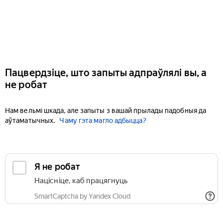
Пацвердзіце, што запыты адпраўлялі вы, а
не робат
Нам вельмі шкада, але запыты з вашай прылады падобныя да
аўтаматычных.
Чаму гэта магло адбыцца?
Я не робат
Націсніце, каб працягнуць
SmartCaptcha by Yandex Cloud