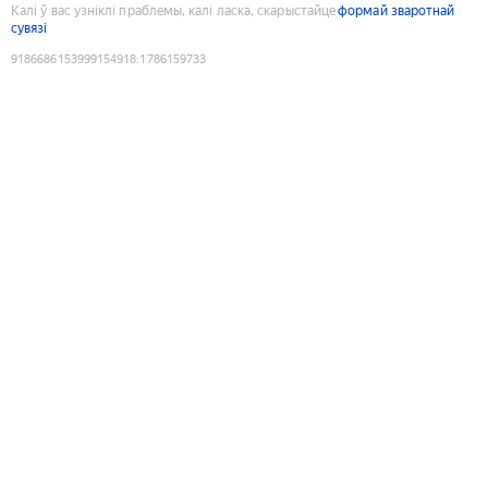
Калі ў вас узніклі праблемы, калі ласка, скарыстайце
формай зваротнай
сувязі
9186686153999154918
:
1786159733