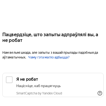
Пацвердзіце, што запыты адпраўлялі вы, а
не робат
Нам вельмі шкада, але запыты з вашай прылады падобныя да
аўтаматычных.
Чаму гэта магло адбыцца?
Я не робат
Націсніце, каб працягнуць
SmartCaptcha by Yandex Cloud